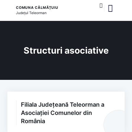
COMUNA CĂLMĂȚUIU
Județul
Teleorman
și serviciile publice
Structuri asociative
Filiala Județeană Teleorman a
Asociației Comunelor din
România