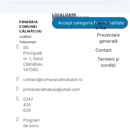
LOCALIZARE
Acest conținut este blocat până când acceptați categoria corespunzătoare de cookie-uri.
PRIMĂRIA
Accept categoria Funcționalitate
LINKURI
COMUNEI
UTILE
CĂLMĂȚUIU
Prezentare
Județul
generală
Teleorman
Str.
Contact
Principală
nr. 1, Satul
Termeni și
Călmățuiu,
condiții
147060
contact@comunacalmatuiutr.ro
primariacalmatuiu@ymail.com
0247
430
629
Program
de lucru