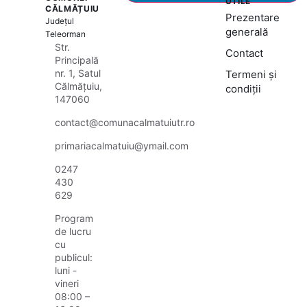
UTILE
CĂLMĂȚUIU
Prezentare
Județul
generală
Teleorman
Str.
Contact
Principală
nr. 1, Satul
Termeni și
Călmățuiu,
condiții
147060
contact@comunacalmatuiutr.ro
primariacalmatuiu@ymail.com
0247
430
629
Program
de lucru
cu
publicul:
luni -
vineri
08:00 –