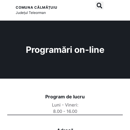
COMUNA CĂLMĂȚUIU
și serviciile publice
Județul
Teleorman
Programări on-line
Program de lucru
Luni - Vineri:
8.00 - 16.00