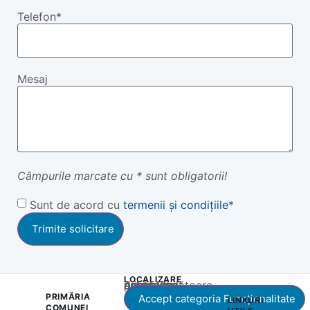
Telefon
*
Mesaj
Câmpurile marcate cu * sunt obligatorii!
Termeni
Sunt de acord cu
termenii și condițiile
*
și
Condiții
*
LOCALIZARE
Acest conținut este blocat până când acceptați categoria corespunzătoare de cookie-uri.
PRIMĂRIA
Accept categoria Funcționalitate
LINKURI
COMUNEI