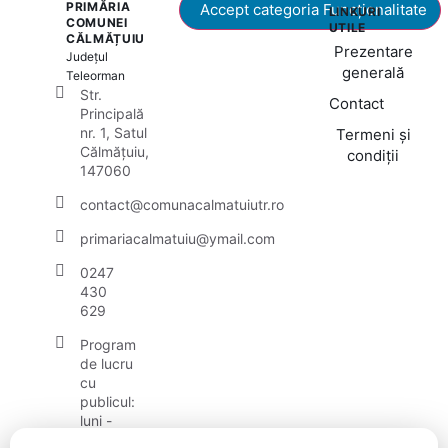
PRIMĂRIA
Accept categoria Funcționalitate
LINKURI
COMUNEI
UTILE
CĂLMĂȚUIU
Prezentare
Județul
generală
Teleorman
Str.
Contact
Principală
nr. 1, Satul
Termeni și
Călmățuiu,
condiții
147060
contact@comunacalmatuiutr.ro
primariacalmatuiu@ymail.com
0247
430
629
Program
de lucru
cu
publicul:
luni -
vineri