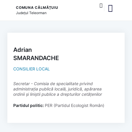
COMUNA CĂLMĂȚUIU
Județul
Teleorman
și serviciile publice
Adrian
SMARANDACHE
CONSILIER LOCAL
secretar - Comisia de specialitate privind
administrația publică locală, juridică, apărarea
ordinii și liniștii publice a drepturilor cetățenilor
Partidul politic:
PER (Partidul Ecologist Român)