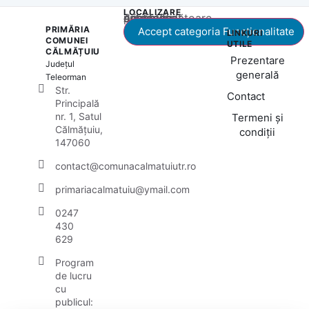
LOCALIZARE
Acest conținut este blocat până când acceptați categoria corespunzătoare de cookie-uri.
PRIMĂRIA
Accept categoria Funcționalitate
LINKURI
COMUNEI
UTILE
CĂLMĂȚUIU
Prezentare
Județul
generală
Teleorman
Str.
Contact
Principală
nr. 1, Satul
Termeni și
Călmățuiu,
condiții
147060
contact@comunacalmatuiutr.ro
primariacalmatuiu@ymail.com
0247
430
629
Program
de lucru
cu
publicul: